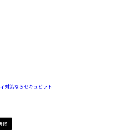
/
ighspec-Training
ハイスペック研修
ティ対策ならセキュビット
>
ハイスペック研修
研修