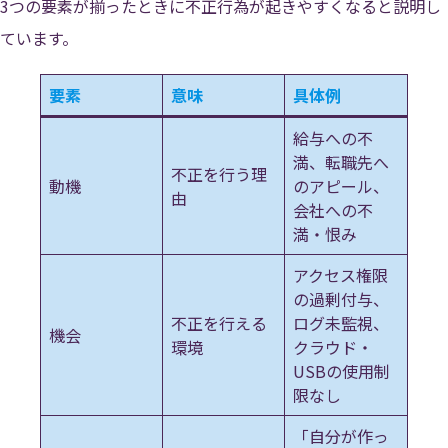
3つの要素が揃ったときに不正行為が起きやすくなると説明し
ています。
要素
意味
具体例
給与への不
満、転職先へ
不正を行う理
動機
のアピール、
由
会社への不
満・恨み
アクセス権限
の過剰付与、
不正を行える
ログ未監視、
機会
環境
クラウド・
USBの使用制
限なし
「自分が作っ