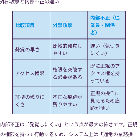
外部攻撃と内部不正の違い
内部不正（従
比較項目
外部攻撃
業員・関係
者）
比較的発覚し
遅い（気づき
発覚の早さ
やすい
にくい）
既に正規のア
権限を突破す
アクセス権限
クセス権を持
る必要がある
っている
正規の操作に
証拠の残りに
不正な痕跡が
見えるため痕
くさ
残りやすい
跡が薄い
内部不正は「発覚しにくい」という点が最大の怖さです。正規
の権限を持って行動するため、システム上は「通常の業務操