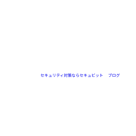
内部不正対策を後回しにしている企業ほど危
/
Blog
ない？原因・手口・予防策を徹底解説
セキュリティ対策ならセキュビット
>
ブログ
>
内部不正対策を後回しにしている企業ほど危ない？原因・手
口・予防策を徹底解説